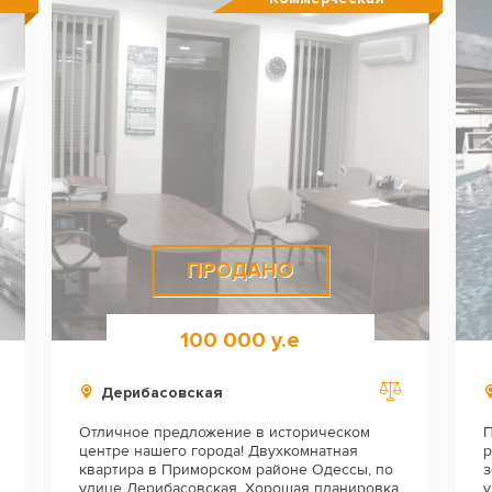
ПРОДАНО
100 000 у.е
Дерибасовская
Отличное предложение в историческом
П
центре нашего города! Двухкомнатная
р
квартира в Приморском районе Одессы, по
з
улице Дерибасовская. Хорошая планировка
у