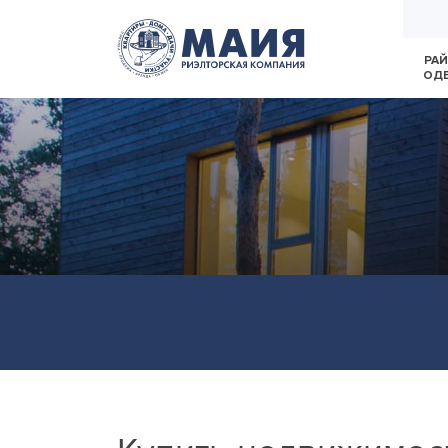
РА
ОД