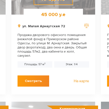
45 000 у.е
ул. Малая Арнаутская 72
Продажа дворового офисного помещения
П
(нежилой фонд) в Приморском районе
п
Одессы, по улице М. Арнаутская. Закрытый
р
двор (ворота/код), два окна и дверь. Общая
П
площадь 57м2, два кабинета и холл,
"
санузел.
в
Площадь: 57 м²
Этаж: 1/4
На карте
Смотреть
Коммерческая