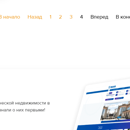
В начало
Назад
1
2
3
4
Вперед
В кон
ческой недвижимости в
знали о них первыми!