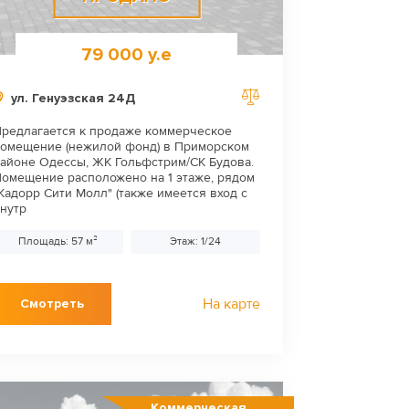
79 000 у.е
ул. Генуэзская 24Д
редлагается к продаже коммерческое
омещение (нежилой фонд) в Приморском
айоне Одессы, ЖК Гольфстрим/СК Будова.
омещение расположено на 1 этаже, рядом
Кадорр Сити Молл" (также имеется вход с
нутр
Площадь: 57 м²
Этаж: 1/24
На карте
Смотреть
Коммерческая