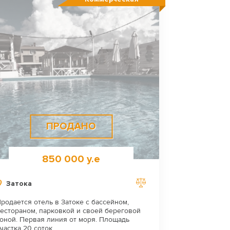
ПРОДАНО
850 000 у.е
Затока
родается отель в Затоке с бассейном,
естораном, парковкой и своей береговой
оной. Первая линия от моря. Площадь
частка 20 соток.