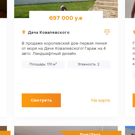
697 000 у.е
Дача Ковалевского
В продаже королевский дом первая линия
П
от моря на Даче Ковалевского! Гараж на 4
п
авто. Ландшафтный дизайн.
п
к
к
Площадь: 170 м²
Этажность: 2
На карте
Смотреть
Дом/Дача