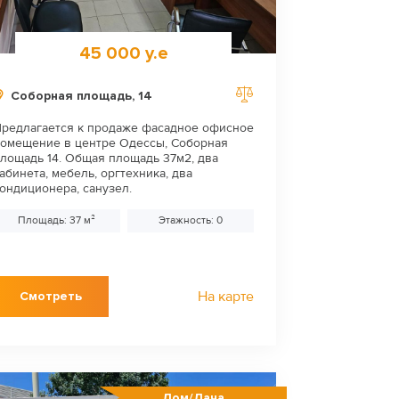
45 000 у.е
Соборная площадь, 14
редлагается к продаже фасадное офисное
омещение в центре Одессы, Соборная
лощадь 14. Общая площадь 37м2, два
абинета, мебель, оргтехника, два
ондиционера, санузел.
Площадь: 37 м²
Этажность: 0
На карте
Смотреть
Дом/Дача