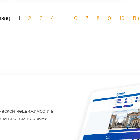
азад
1
2
3
4
...
6
7
8
9
10
Вп
ческой недвижимости в
знали о них первыми!