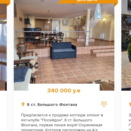
340 000 у.е
8 ст. Большого Фонтана
Предлагается к продаже коттедж эллинг в
Э
яхт-клубе "Посейдон", 8 ст. Большого
к
Фонтана, первая линия моря! Охраняемая
П
территория. Коттедж расположен на 4-х
"