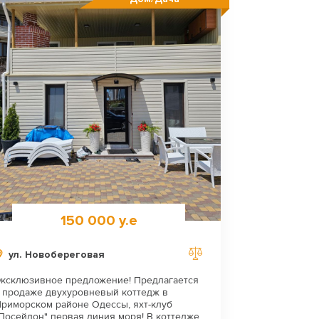
150 000 у.е
ул. Новобереговая
ксклюзивное предложение! Предлагается
 продаже двухуровневый коттедж в
риморском районе Одессы, яхт-клуб
Посейдон" первая линия моря! В коттедже