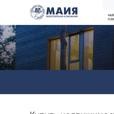
РА
ОД